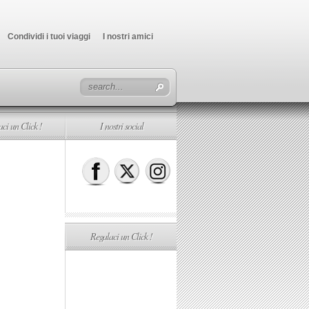
Condividi i tuoi viaggi
I nostri amici
ci un Click !
I nostri social
Regalaci un Click !