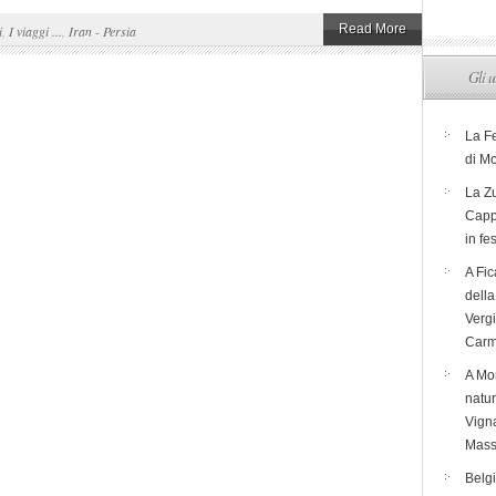
Read More
i
,
I viaggi ...
,
Iran - Persia
Gli u
La F
di M
La Zu
Capp
in fe
A Fic
dell
Verg
Carm
A Mon
natur
Vigna
Mass
Belg