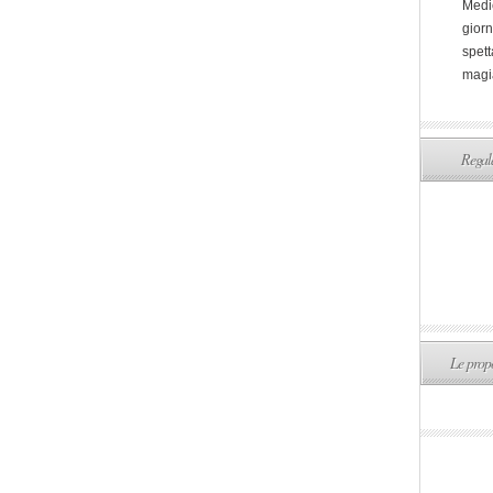
Medi
giorn
spett
magi
Regala
Le propo