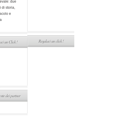
evale: due
i di storia,
acolo e
a
Regalaci un click !
ci un Click !
ste dei partner