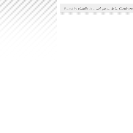
Posted by
claudia
in
... del gusto
,
Asia
,
Continent