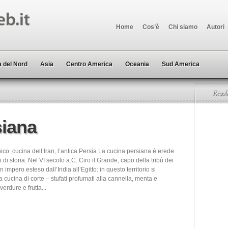
Home
Cos’è
Chi siamo
Autori
 del Nord
Asia
Centro America
Oceania
Sud America
Regala
siana
nico: cucina dell’Iran, l’antica Persia La cucina persiana è erede
 di storia. Nel VI secolo a.C. Ciro il Grande, capo della tribù dei
n impero esteso dall’India all’Egitto: in questo territorio si
 cucina di corte – stufati profumati alla cannella, menta e
erdure e frutta...