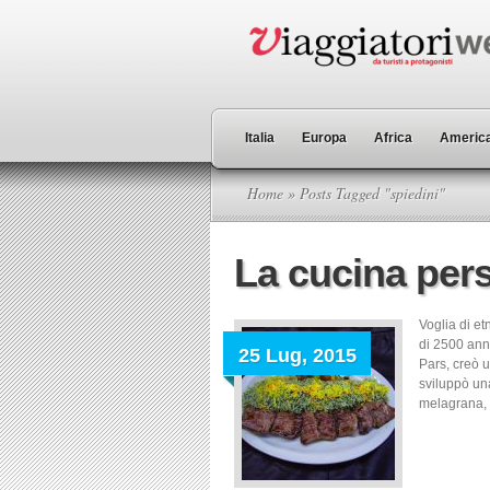
Italia
Europa
Africa
America
Home
» Posts Tagged "spiedini"
La cucina per
Voglia di et
di 2500 anni
25 Lug, 2015
Pars, creò u
sviluppò una
melagrana, v