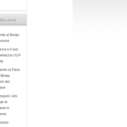
ltimi articoli
esta al Borgo
orcone
cca e il suo
ellaccio I.G.P
sta
arolo la Fiera
a Beata
ine del
ine
opoli i vini
ali di
ioli in
eria
ioioso