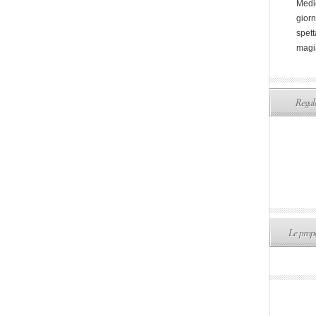
Medi
giorn
spett
magi
Regala
Le propo