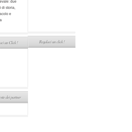
evale: due
i di storia,
acolo e
a
Regalaci un click !
ci un Click !
ste dei partner