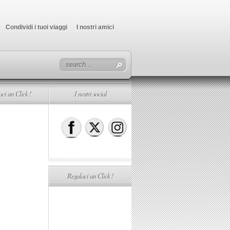
Condividi i tuoi viaggi
I nostri amici
ci un Click !
I nostri social
Regalaci un Click !