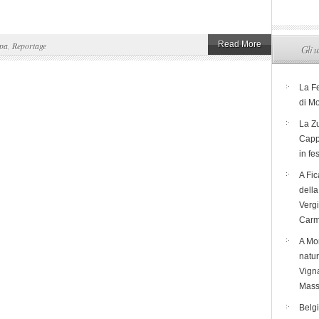
Read More
pa
,
Reportage
Gli u
La F
di M
La Zu
Capp
in fe
A Fic
dell
Verg
Carm
A Mon
natur
Vigna
Mass
Belg