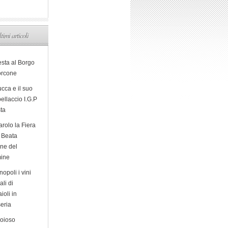
ltimi articoli
esta al Borgo
orcone
cca e il suo
ellaccio I.G.P
sta
arolo la Fiera
a Beata
ine del
ine
opoli i vini
ali di
ioli in
eria
ioioso