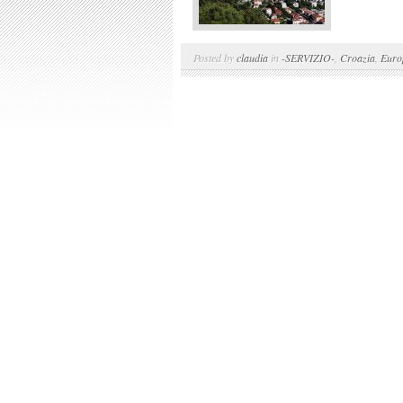
Posted by
claudia
in
-SERVIZIO-
,
Croazia
,
Euro