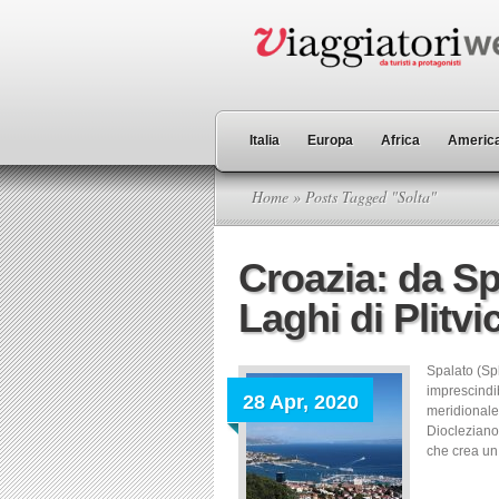
Italia
Europa
Africa
America
Home
» Posts Tagged "Solta"
Croazia: da Sp
Laghi di Plitvi
Spalato (Spl
imprescindi
28 Apr, 2020
meridionale.
Diocleziano,
che crea un 