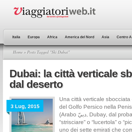
Italia
Europa
Africa
America del Nord
Asia
Centro A
Home
» Posts Tagged "Ski Dubai"
Dubai: la città verticale s
dal deserto
Una città verticale sbocciata
3 Lug, 2015
del Golfo Persico nella Peni
(Arabo دبيّ, Dubay, dal probabile significato
“strisciare” o “lucertola” o “pi
uno dei sette emirati che c