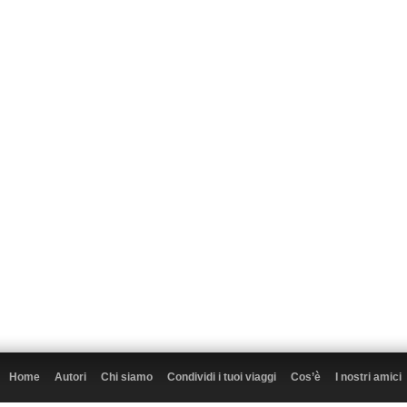
Home
Autori
Chi siamo
Condividi i tuoi viaggi
Cos’è
I nostri amici