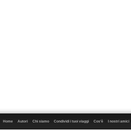
Home
Autori
Chi siamo
Condividi i tuoi viaggi
Cos’è
I nostri amici