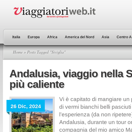
Italia
Europa
Africa
America del Nord
Asia
Centro A
Home
» Posts Tagged "Siviglia"
Andalusia, viaggio nella
più caliente
Vi è capitato di mangiare un
26 Dic, 2024
di vermi bianchi belli pasciut
l’esperienza (da non ripetere
Andalusia, durante un tour o
compagnia del mio amico Ma