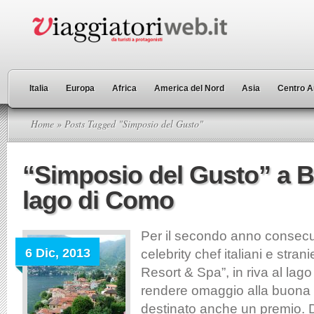
Italia
Europa
Africa
America del Nord
Asia
Centro A
Home
» Posts Tagged "Simposio del Gusto"
“Simposio del Gusto” a B
lago di Como
Per il secondo anno consecu
6 Dic, 2013
celebrity chef italiani e stran
Resort & Spa”, in riva al lag
rendere omaggio alla buona c
destinato anche un premio. 