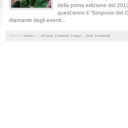
della prima edizione del 201
quest’anno il “Simposio del G
diamante degli eventi...
Posted by
claudia
in
... del gusto
,
Continenti
,
I viaggi ...
,
Italia
,
Lombardia