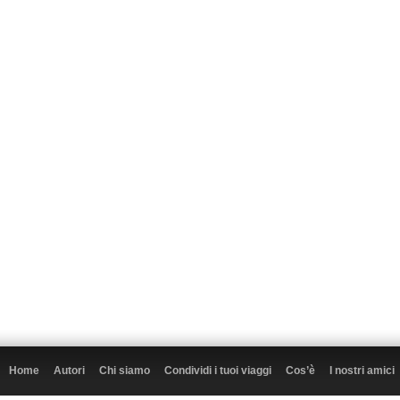
Home
Autori
Chi siamo
Condividi i tuoi viaggi
Cos’è
I nostri amici