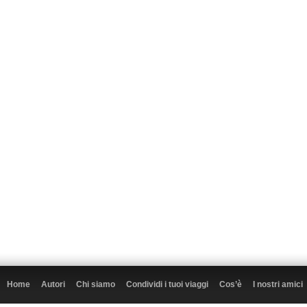
Home
Autori
Chi siamo
Condividi i tuoi viaggi
Cos’è
I nostri amici