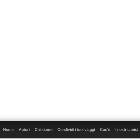
Home
Autori
Chi siamo
Condividi i tuoi viaggi
Cos’è
I nostri amici