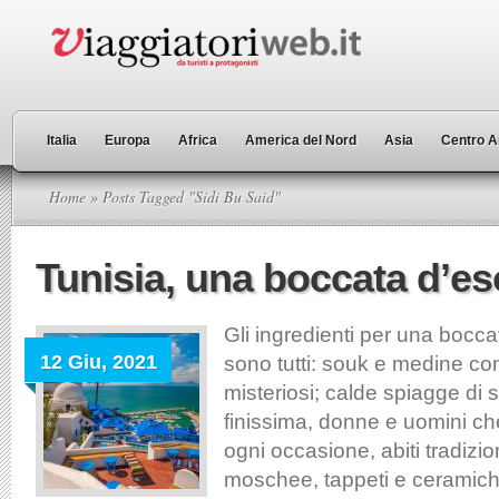
Italia
Europa
Africa
America del Nord
Asia
Centro A
Home
» Posts Tagged "Sidi Bu Said"
Tunisia, una boccata d’e
Gli ingredienti per una bocca
12 Giu, 2021
sono tutti: souk e medine con 
misteriosi; calde spiagge di 
finissima, donne e uomini ch
ogni occasione, abiti tradizio
moschee, tappeti e ceramich