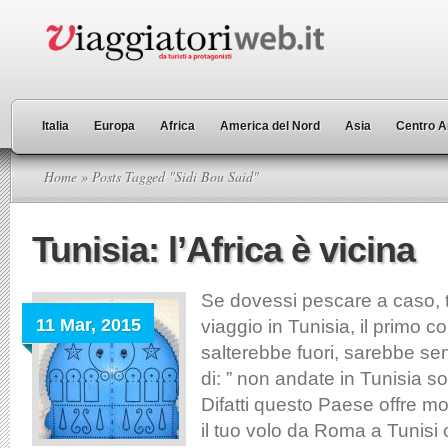
Italia
Europa
Africa
America del Nord
Asia
Centro A
Home
» Posts Tagged "Sidi Bou Said"
Tunisia: l’Africa è vicina
Se dovessi pescare a caso, tr
11 Mar, 2015
viaggio in Tunisia, il primo c
salterebbe fuori, sarebbe se
di: ” non andate in Tunisia sol
Difatti questo Paese offre mo
il tuo volo da Roma a Tunisi 