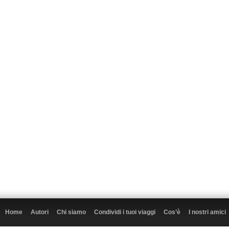
Home
Autori
Chi siamo
Condividi i tuoi viaggi
Cos’è
I nostri amici