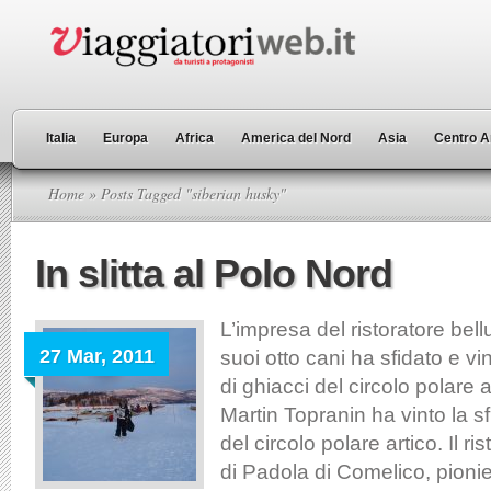
Italia
Europa
Africa
America del Nord
Asia
Centro A
Home
» Posts Tagged "siberian husky"
In slitta al Polo Nord
L’impresa del ristoratore bel
27 Mar, 2011
suoi otto cani ha sfidato e vi
di ghiacci del circolo polare
Martin Topranin ha vinto la sf
del circolo polare artico. Il r
di Padola di Comelico, pionie