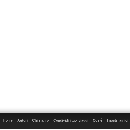
Home
Autori
Chi siamo
Condividi i tuoi viaggi
Cos’è
I nostri amici