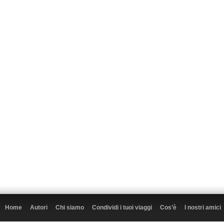
Home
Autori
Chi siamo
Condividi i tuoi viaggi
Cos’è
I nostri amici