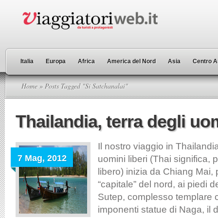
Italia
Europa
Africa
America del Nord
Asia
Centro A
Home
» Posts Tagged "Si Satchanalai"
Thailandia, terra degli uom
Il nostro viaggio in Thailandia
7 Mag, 2012
uomini liberi (Thai significa, 
libero) inizia da Chiang Mai, 
“capitale” del nord, ai piedi d
Sutep, complesso templare c
imponenti statue di Naga, il d