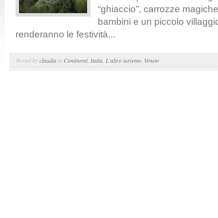
“ghiaccio”, carrozze magiche,
bambini e un piccolo villaggio 
renderanno le festività...
Posted by
claudia
in
Continenti
,
Italia
,
L'altro turismo
,
Veneto