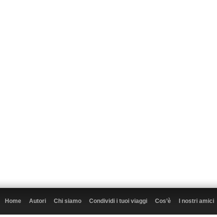
Home
Autori
Chi siamo
Condividi i tuoi viaggi
Cos’è
I nostri amici