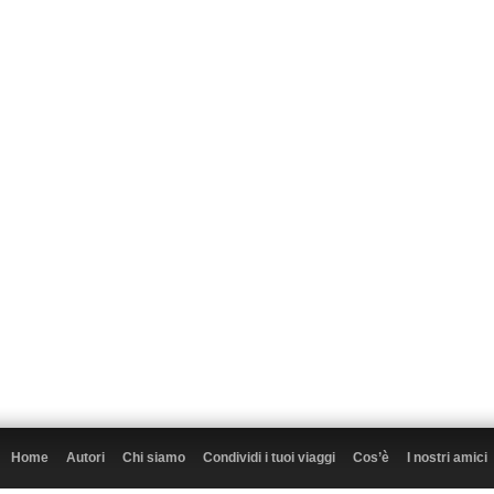
Home
Autori
Chi siamo
Condividi i tuoi viaggi
Cos’è
I nostri amici