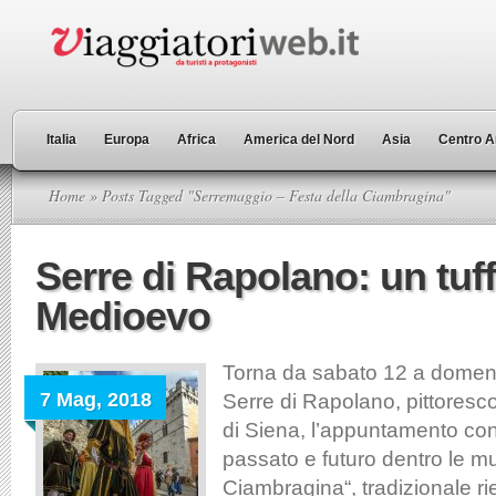
Italia
Europa
Africa
America del Nord
Asia
Centro A
Home
» Posts Tagged "Serremaggio – Festa della Ciambragina"
Serre di Rapolano: un tuff
Medioevo
Torna da sabato 12 a domen
7 Mag, 2018
Serre di Rapolano, pittoresco
di Siena, l’appuntamento co
passato e futuro dentro le m
Ciambragina“, tradizionale r