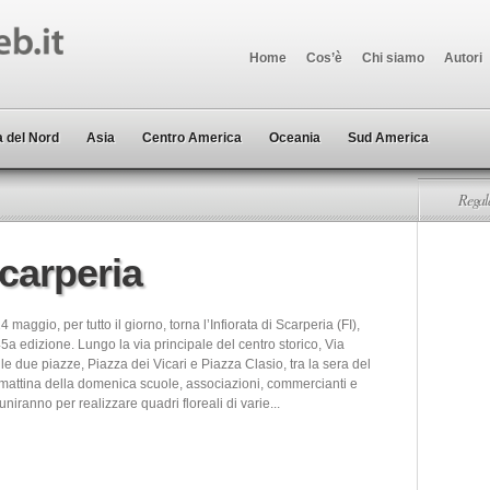
Home
Cos’è
Chi siamo
Autori
 del Nord
Asia
Centro America
Oceania
Sud America
Regala
Scarperia
maggio, per tutto il giorno, torna l’Infiorata di Scarperia (FI),
5a edizione. Lungo la via principale del centro storico, Via
e due piazze, Piazza dei Vicari e Piazza Clasio, tra la sera del
 mattina della domenica scuole, associazioni, commercianti e
riuniranno per realizzare quadri floreali di varie...