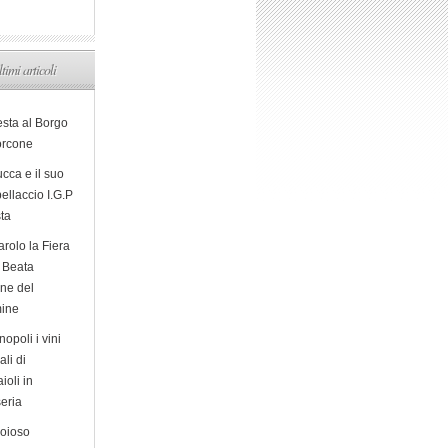
ltimi articoli
esta al Borgo
orcone
cca e il suo
ellaccio I.G.P
sta
arolo la Fiera
a Beata
ine del
ine
opoli i vini
ali di
ioli in
eria
ioioso