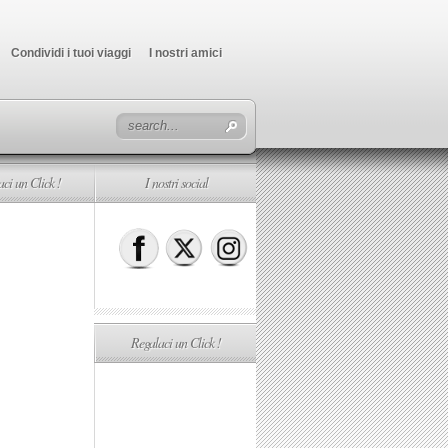
Condividi i tuoi viaggi
I nostri amici
ci un Click !
I nostri social
Regalaci un Click !