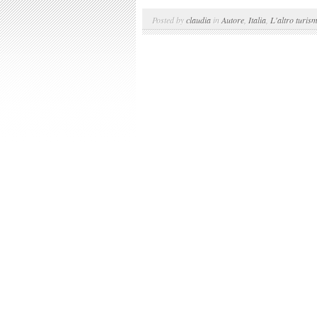
Posted by
claudia
in
Autore
,
Italia
,
L'altro turis