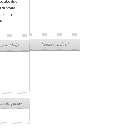
evale: due
i di storia,
acolo e
a
Regalaci un click !
ci un Click !
ste dei partner