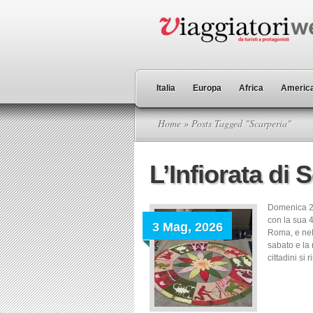
Italia
Europa
Africa
America
Home
» Posts Tagged "Scarperia"
L’Infiorata di 
Domenica 24 
con la sua 4
3 Mag, 2026
Roma, e nell
sabato e la
cittadini si 