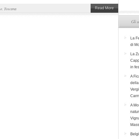
Read More
mo
,
Toscana
Gli u
La F
di M
La Zu
Capp
in fe
A Fic
dell
Verg
Carm
A Mon
natur
Vigna
Mass
Belg