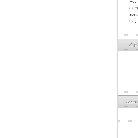
Medi
giorn
spett
magi
Regala
Le propo