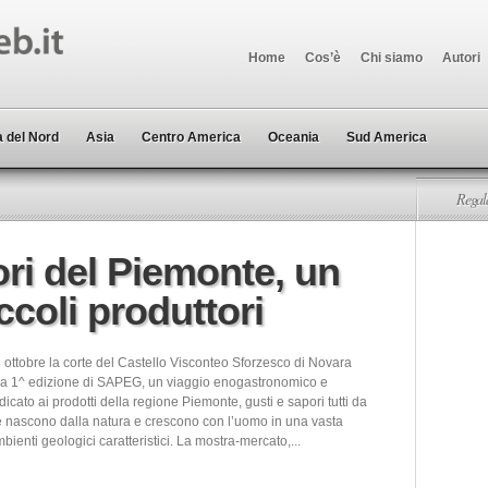
Home
Cos’è
Chi siamo
Autori
 del Nord
Asia
Centro America
Oceania
Sud America
Regala
ri del Piemonte, un
iccoli produttori
 ottobre la corte del Castello Visconteo Sforzesco di Novara
la 1^ edizione di SAPEG, un viaggio enogastronomico e
dicato ai prodotti della regione Piemonte, gusti e sapori tutti da
e nascono dalla natura e crescono con l’uomo in una vasta
mbienti geologici caratteristici. La mostra-mercato,...