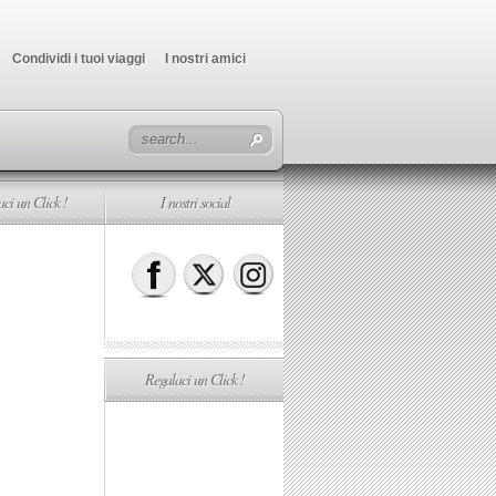
Condividi i tuoi viaggi
I nostri amici
ci un Click !
I nostri social
Regalaci un Click !