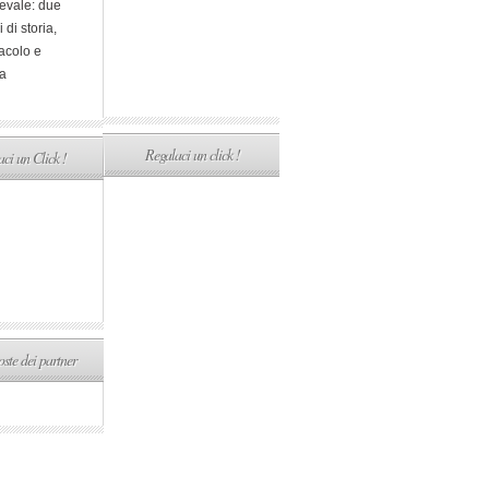
evale: due
i di storia,
acolo e
a
Regalaci un click !
ci un Click !
ste dei partner