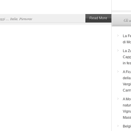
Read More
aggi ...
,
Italia
,
Piemonte
Gli u
La F
di M
La Zu
Capp
in fe
A Fic
dell
Verg
Carm
A Mon
natur
Vigna
Mass
Belg