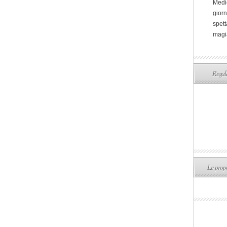
Medi
giorn
spett
magi
Regala
Le propo