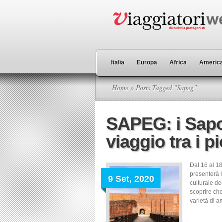
Italia
Europa
Africa
America
Home
» Posts Tagged "Sapeg"
SAPEG: i Sapo
viaggio tra i p
Dal 16 al 18
presenterà 
9 Set, 2020
culturale de
scoprire ch
varietà di a