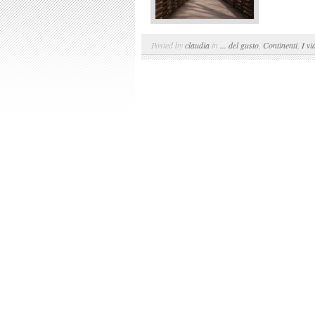
Posted by
claudia
in
... del gusto
,
Continenti
,
I vi