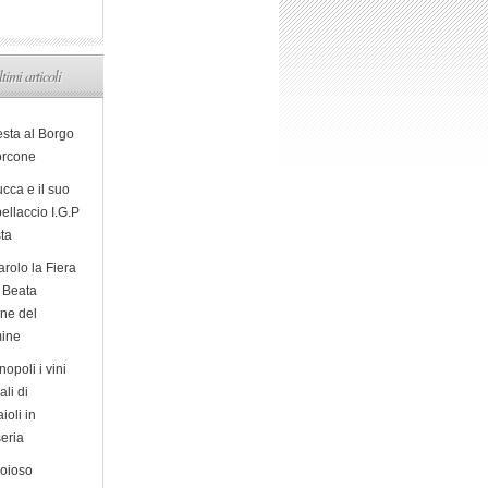
ltimi articoli
esta al Borgo
orcone
cca e il suo
ellaccio I.G.P
sta
arolo la Fiera
a Beata
ine del
ine
opoli i vini
ali di
ioli in
eria
ioioso