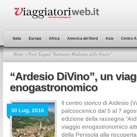
Italia
Europa
Africa
America del Nord
Asia
Centro A
Home
» Posts Tagged "Santuario Madonna delle Grazie"
“Ardesio DiVino”, un viag
enogastronomico
Il centro storico di Ardesio (
30 Lug, 2016
palcoscenico dal 5 al 7 agost
edizione della rassegna “Ard
viaggio enogastronomico attr
della Penisola alla riscoperta