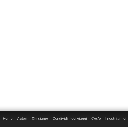
Home
Autori
Chi siamo
Condividi i tuoi viaggi
Cos’è
I nostri amici