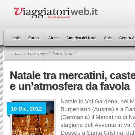
Italia
Europa
Africa
America del Nord
Asia
Centro A
Home
» Posts Tagged "San Silvestro"
Natale tra mercatini, castel
e un’atmosfera da favola
Natale in Val Gardena, nel 
10 Dic, 2012
Burgenland (Austria) e a B
(Germania) Il Mercatino di Na
stagione dell’Avvento in Val
Dosses a Santa Cristina, dal 