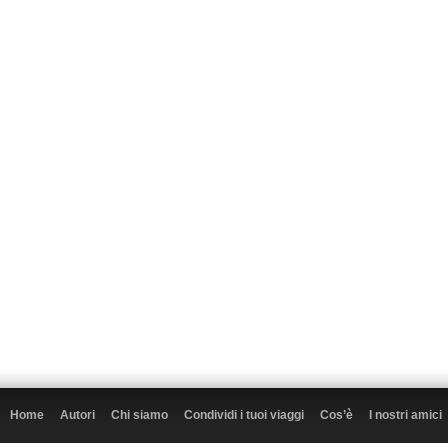
Home
Autori
Chi siamo
Condividi i tuoi viaggi
Cos’è
I nostri amici