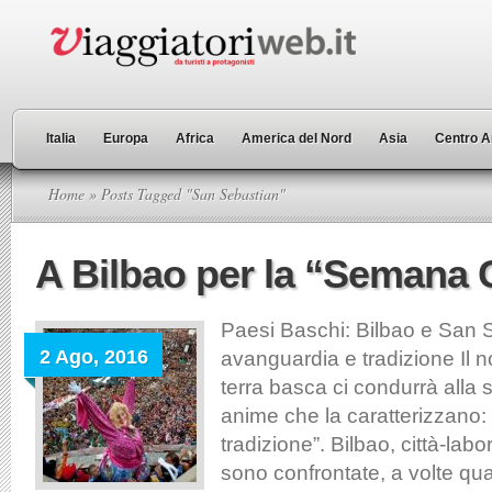
Italia
Europa
Africa
America del Nord
Asia
Centro A
Home
» Posts Tagged "San Sebastian"
A Bilbao per la “Semana
Paesi Baschi: Bilbao e San S
2 Ago, 2016
avanguardia e tradizione Il n
terra basca ci condurrà alla 
anime che la caratterizzano:
tradizione”. Bilbao, città-labor
sono confrontate, a volte qua