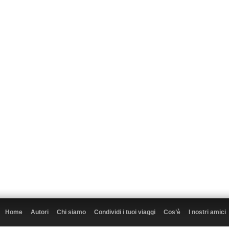
Home
Autori
Chi siamo
Condividi i tuoi viaggi
Cos’è
I nostri amici