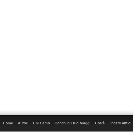
Home
Autori
Chi siamo
Condividi i tuoi viaggi
Cos’è
I nostri amici