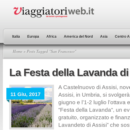
Italia
Europa
Africa
America del Nord
Asia
Centro A
Home
» Posts Tagged "San Francesco"
La Festa della Lavanda di
A Castelnuovo di Assisi, nov
11 Giu, 2017
Assisi, in Umbria, si svolgerà
giugno e l’1-2 luglio l’ottava 
“Festa della Lavanda“, un e
gratuito, organizzato e finanzi
Lavandeto di Assisi” che sos