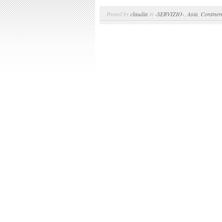
Posted by
claudia
in
-SERVIZIO-
,
Asia
,
Continen