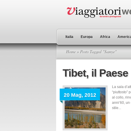
Italia
Europa
Africa
America
Home
» Posts Tagged "Samye"
Tibet, il Paese
La sala d’a
“piuttosto” 
20 Mag, 2012
al collo, ri
anni’60, un g
stile...