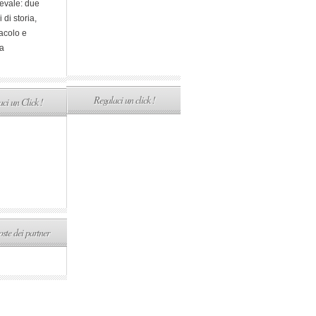
evale: due
i di storia,
acolo e
a
Regalaci un click !
ci un Click !
ste dei partner