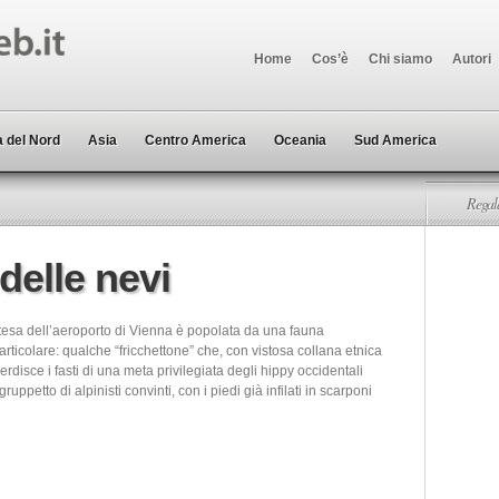
Home
Cos’è
Chi siamo
Autori
 del Nord
Asia
Centro America
Oceania
Sud America
Regala
 delle nevi
ttesa dell’aeroporto di Vienna è popolata da una fauna
particolare: qualche “fricchettone” che, con vistosa collana etnica
nverdisce i fasti di una meta privilegiata degli hippy occidentali
ruppetto di alpinisti convinti, con i piedi già infilati in scarponi