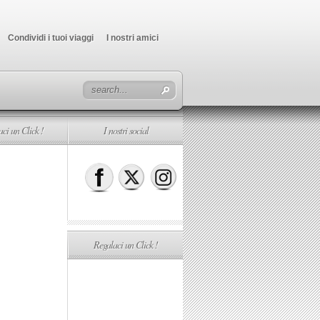
Condividi i tuoi viaggi
I nostri amici
ci un Click !
I nostri social
Regalaci un Click !