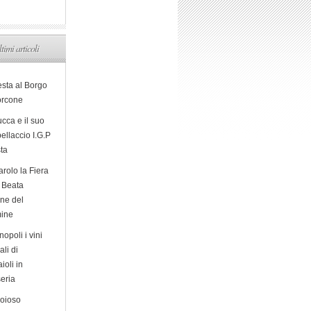
ltimi articoli
esta al Borgo
orcone
cca e il suo
ellaccio I.G.P
sta
arolo la Fiera
a Beata
ine del
ine
opoli i vini
ali di
ioli in
eria
ioioso