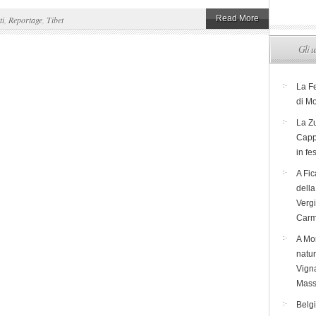
Read More
ti
,
Reportage
,
Tibet
Gli u
La F
di M
La Zu
Capp
in fe
A Fic
dell
Verg
Carm
A Mon
natur
Vigna
Mass
Belg