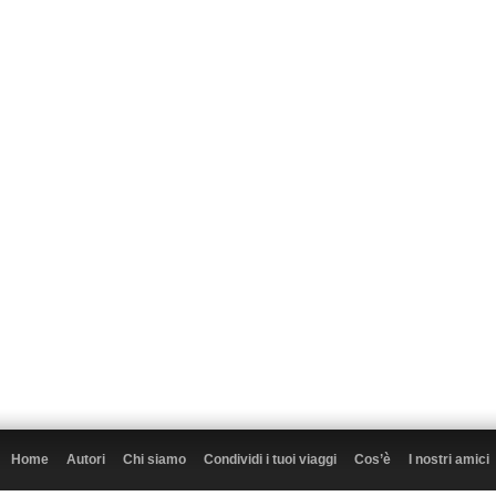
Home
Autori
Chi siamo
Condividi i tuoi viaggi
Cos’è
I nostri amici