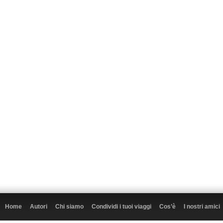
Home
Autori
Chi siamo
Condividi i tuoi viaggi
Cos’è
I nostri amici