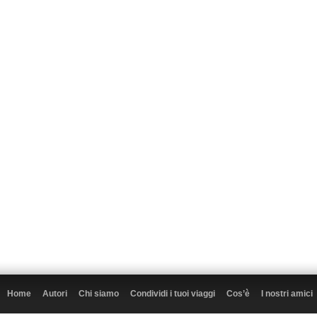
Home
Autori
Chi siamo
Condividi i tuoi viaggi
Cos’è
I nostri amici