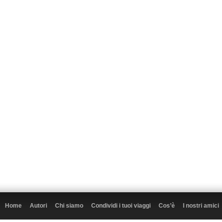
Home
Autori
Chi siamo
Condividi i tuoi viaggi
Cos’è
I nostri amici