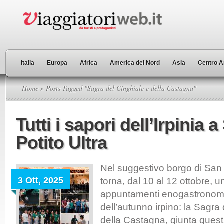
Italia
Europa
Africa
America del Nord
Asia
Centro A
Home
» Posts Tagged "Sagra del Cinghiale e della Castagna"
Tutti i sapori dell’Irpinia 
Potito Ultra
Nel suggestivo borgo di San 
3 Ott, 2025
torna, dal 10 al 12 ottobre, u
appuntamenti enogastronomic
dell’autunno irpino: la Sagra
della Castagna, giunta quest