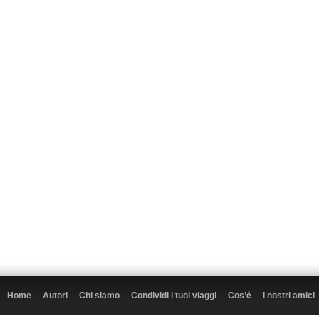
Home
Autori
Chi siamo
Condividi i tuoi viaggi
Cos’è
I nostri amici