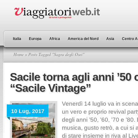
Italia
Europa
Africa
America del Nord
Asia
Centro A
Home
» Posts Tagged "Sagra degli Osei"
Sacile torna agli anni ’50
“Sacile Vintage”
Venerdì 14 luglio va in scena
10 Lug, 2017
un vero e proprio revival par
degli anni ’50, ’60, ’70 e ’80.
musica, gusto retrò, a cui si 
di stare insieme in riva al Liv