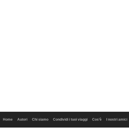
Home
Autori
Chi siamo
Condividi i tuoi viaggi
Cos’è
I nostri amici