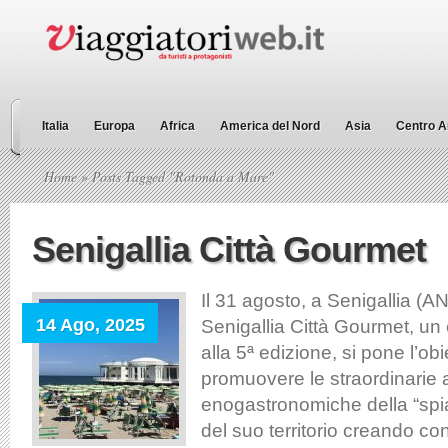
Italia
Europa
Africa
America del Nord
Asia
Centro A
Home
» Posts Tagged "Rotonda a Mare"
Senigallia Città Gourmet
Il 31 agosto, a Senigallia (A
14 Ago, 2025
Senigallia Città Gourmet, un
alla 5ª edizione, si pone l’obi
promuovere le straordinarie a
enogastronomiche della “spia
del suo territorio creando co