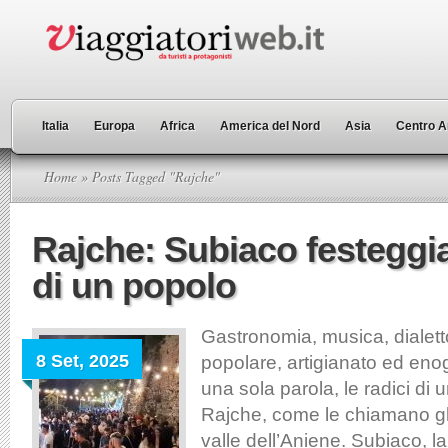
Italia
Europa
Africa
America del Nord
Asia
Centro A
Home
» Posts Tagged "Rajche"
Rajche: Subiaco festeggia 
di un popolo
Gastronomia, musica, dialetto
8 Set, 2025
popolare, artigianato ed eno
una sola parola, le radici di 
Rajche, come le chiamano gli 
valle dell’Aniene. Subiaco, la