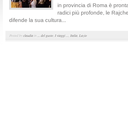
in provincia di Roma è pront
radici più profonde, le Rajc
difende la sua cultura...
Posted by
claudia
in
... del gusto
,
I viaggi ...
,
Italia
,
Lazio