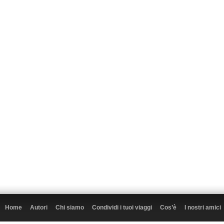
Home
Autori
Chi siamo
Condividi i tuoi viaggi
Cos’è
I nostri amici