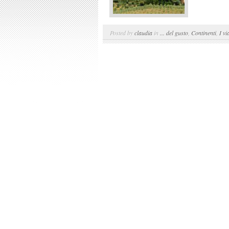
Posted by
claudia
in
... del gusto
,
Continenti
,
I vi