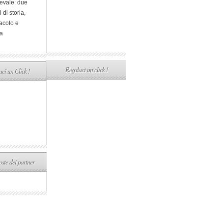
evale: due
i di storia,
acolo e
a
Regalaci un click !
ci un Click !
ste dei partner