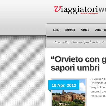
Italia
Europa
Africa
America
Home
» Posts Tagged "prodotti tipici"
“Orvieto con g
sapori umbri
Al via la XI
Università 
19 Apr, 2012
Way of Life
umbre. I prod
nel corso de