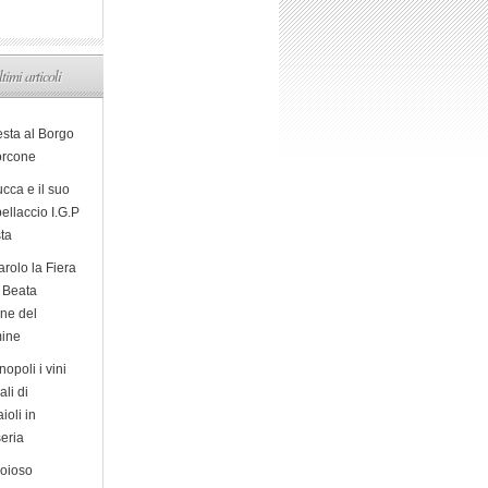
ltimi articoli
esta al Borgo
orcone
cca e il suo
ellaccio I.G.P
sta
arolo la Fiera
a Beata
ine del
ine
opoli i vini
ali di
ioli in
eria
ioioso