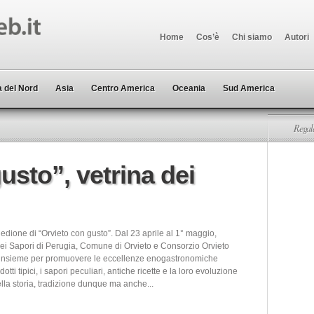
Home
Cos’è
Chi siamo
Autori
 del Nord
Asia
Centro America
Oceania
Sud America
Regala
usto”, vetrina dei
II edione di “Orvieto con gusto”. Dal 23 aprile al 1° maggio,
dei Sapori di Perugia, Comune di Orvieto e Consorzio Orvieto
 insieme per promuovere le eccellenze enogastronomiche
otti tipici, i sapori peculiari, antiche ricette e la loro evoluzione
lla storia, tradizione dunque ma anche...