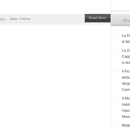
Read More
aggi ...
,
Italia
,
Umbria
Gli u
La F
di M
La Zu
Capp
in fe
A Fic
dell
Verg
Carm
A Mon
natur
Vigna
Mass
Belg