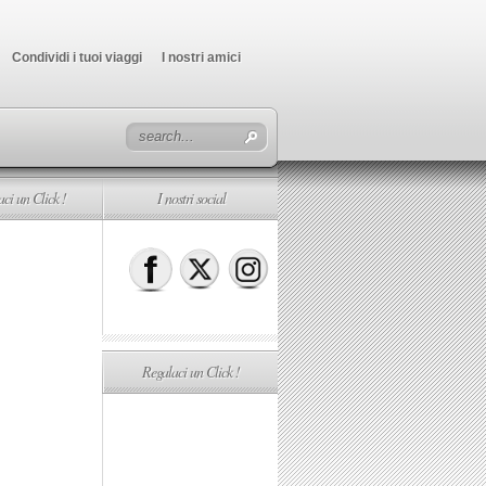
Condividi i tuoi viaggi
I nostri amici
ci un Click !
I nostri social
Regalaci un Click !