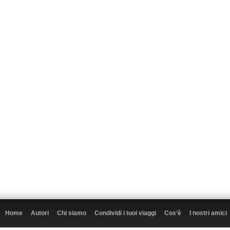
Home
Autori
Chi siamo
Condividi i tuoi viaggi
Cos’è
I nostri amici