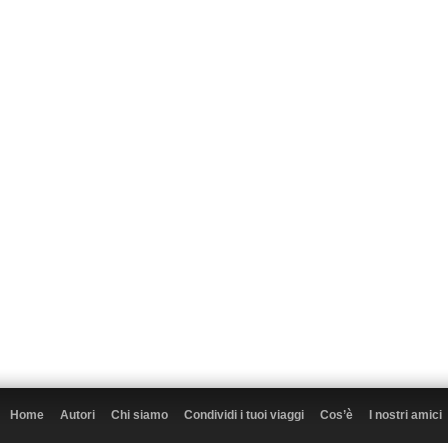
Home
Autori
Chi siamo
Condividi i tuoi viaggi
Cos’è
I nostri amici