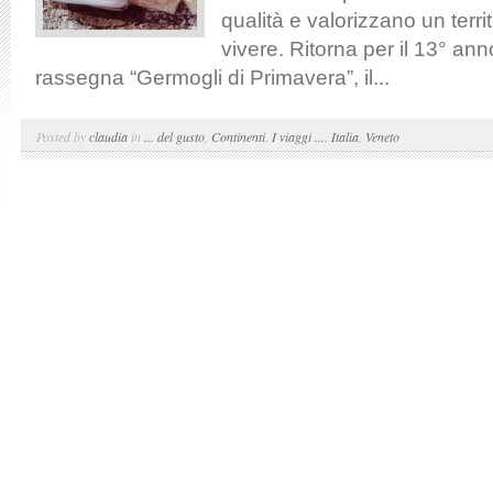
qualità e valorizzano un territ
vivere. Ritorna per il 13° an
rassegna “Germogli di Primavera”, il...
Posted by
claudia
in
... del gusto
,
Continenti
,
I viaggi ...
,
Italia
,
Veneto