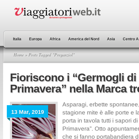
Italia
Europa
Africa
America del Nord
Asia
Centro A
Home
» Posts Tagged "Preganziol"
Fioriscono i “Germogli di
Primavera” nella Marca tr
Asparagi, erbette spontanee, 
13 Mar, 2019
stagione mite è alle porte e 
porta in tavola tutti i sapori d
Primavera”. Otto appuntament
che si fanno portabandiera de