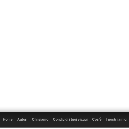
Home
Autori
Chi siamo
Condividi i tuoi viaggi
Cos’è
I nostri amici