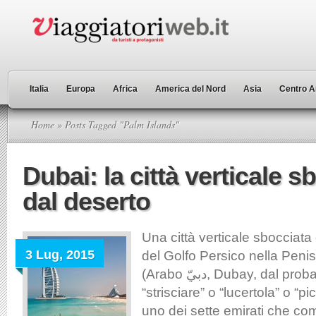
Italia
Europa
Africa
America del Nord
Asia
Centro A
Home
» Posts Tagged "Palm Islands"
Dubai: la città verticale s
dal deserto
Una città verticale sbocciata
3 Lug, 2015
del Golfo Persico nella Peni
(Arabo دبيّ, Dubay, dal probabile significato
“strisciare” o “lucertola” o “pi
uno dei sette emirati che c