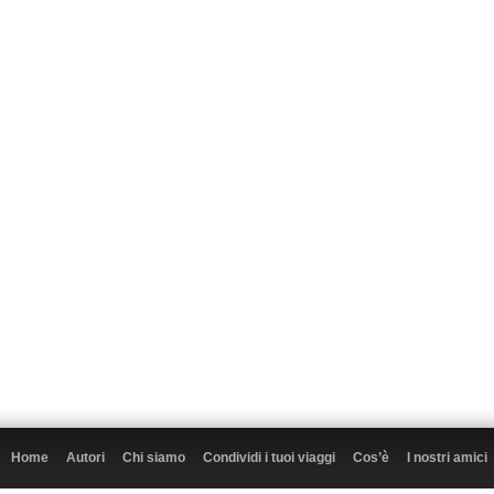
Home
Autori
Chi siamo
Condividi i tuoi viaggi
Cos’è
I nostri amici