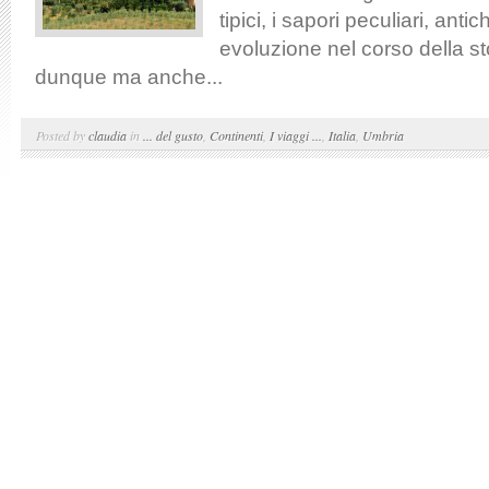
tipici, i sapori peculiari, antic
evoluzione nel corso della sto
dunque ma anche...
Posted by
claudia
in
... del gusto
,
Continenti
,
I viaggi ...
,
Italia
,
Umbria