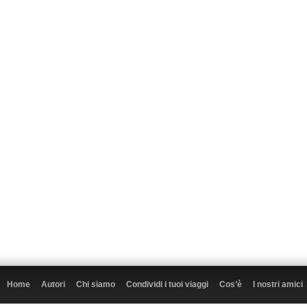
Home
Autori
Chi siamo
Condividi i tuoi viaggi
Cos’è
I nostri amici