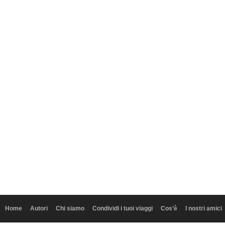
Home
Autori
Chi siamo
Condividi i tuoi viaggi
Cos’è
I nostri amici