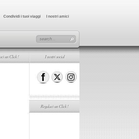
Condividi i tuoi viaggi
I nostri amici
ci un Click !
I nostri social
Regalaci un Click !