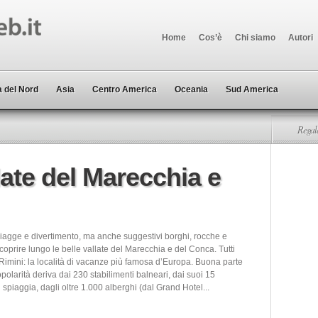
Home
Cos’è
Chi siamo
Autori
 del Nord
Asia
Centro America
Oceania
Sud America
Regala
late del Marecchia e
iagge e divertimento, ma anche suggestivi borghi, rocche e
scoprire lungo le belle vallate del Marecchia e del Conca. Tutti
imini: la località di vacanze più famosa d’Europa. Buona parte
polarità deriva dai 230 stabilimenti balneari, dai suoi 15
i spiaggia, dagli oltre 1.000 alberghi (dal Grand Hotel...