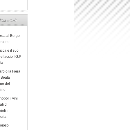
ltimi articoli
esta al Borgo
orcone
cca e il suo
ellaccio I.G.P
sta
arolo la Fiera
a Beata
ine del
ine
opoli i vini
ali di
ioli in
eria
ioioso