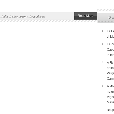
Read More
,
Italia
,
L'altro turismo
,
Legambiente
Gli u
La F
di M
La Zu
Capp
in fe
A Fic
dell
Verg
Carm
A Mon
natur
Vigna
Mass
Belg