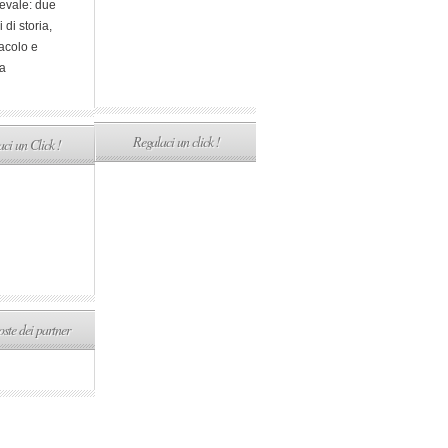
evale: due
i di storia,
acolo e
a
Regalaci un click !
ci un Click !
ste dei partner