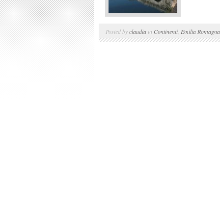
Posted by
claudia
in
Continenti
,
Emilia Romagna