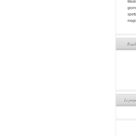
Medi
giorn
spett
magi
Regala
Le propo