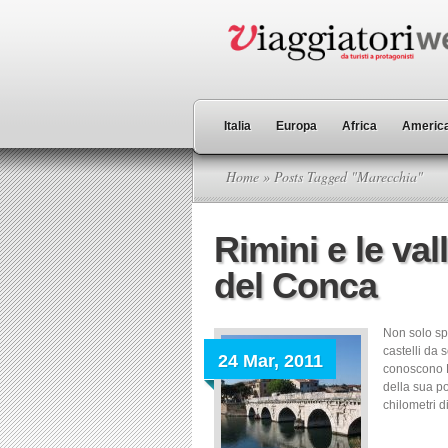
Italia
Europa
Africa
America
Home
» Posts Tagged "Marecchia"
Rimini e le val
del Conca
Non solo sp
castelli da 
24 Mar, 2011
conoscono R
della sua po
chilometri d