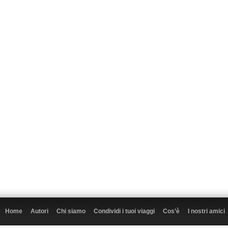
Home
Autori
Chi siamo
Condividi i tuoi viaggi
Cos’è
I nostri amici