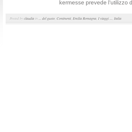
kermesse prevede l’utilizzo de
Posted by
claudia
in
... del gusto
,
Continenti
,
Emilia Romagna
,
I viaggi ...
,
Italia