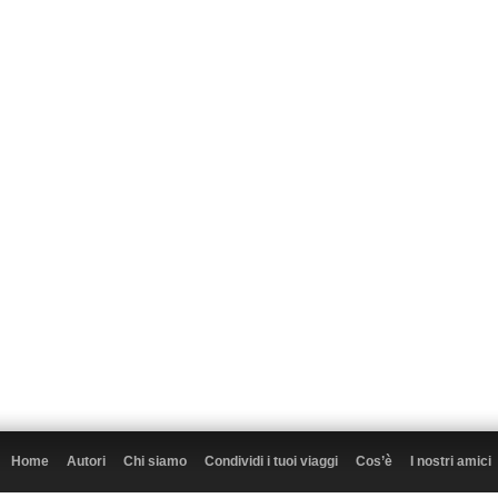
Home
Autori
Chi siamo
Condividi i tuoi viaggi
Cos’è
I nostri amici