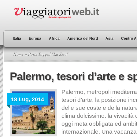
Italia
Europa
Africa
America del Nord
Asia
Centro A
Home
» Posts Tagged "La Zisa"
Palermo, tesori d’arte e s
Palermo, metropoli mediterra
18 Lug, 2014
tesori d’arte, la posizione in
delle sue coste e della natura
clima dolcissimo, la vivacità
oggi meta obbligata ed ambit
internazionale. Una vacanz