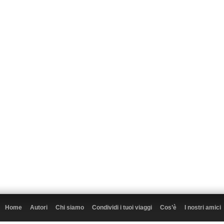
Home
Autori
Chi siamo
Condividi i tuoi viaggi
Cos’è
I nostri amici