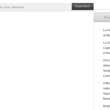
Read More
lia
,
Lazio
,
Reportage
Gli u
La F
di M
La Zu
Capp
in fe
A Fic
dell
Verg
Carm
A Mon
natur
Vigna
Mass
Belg