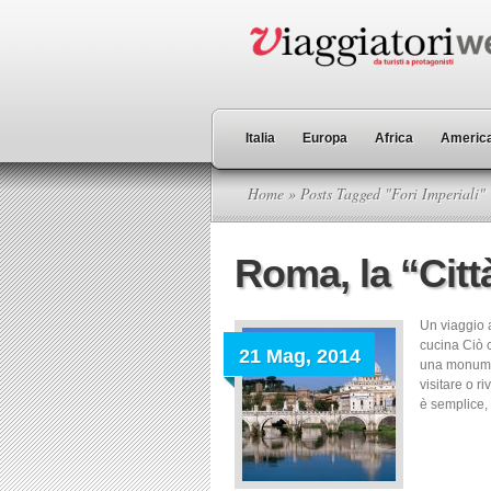
Italia
Europa
Africa
America
Home
» Posts Tagged "Fori Imperiali"
Roma, la “Citt
Un viaggio a
cucina Ciò c
21 Mag, 2014
una monumen
visitare o ri
è semplice, 