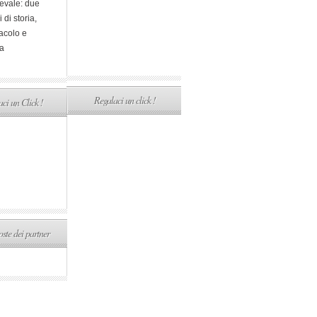
evale: due
i di storia,
acolo e
a
Regalaci un click !
ci un Click !
ste dei partner