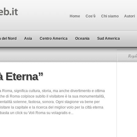
Home
Cos’è
Chi siamo
Autori
 del Nord
Asia
Centro America
Oceania
Sud America
Regala
à Eterna”
 Roma, significa cultura, storia, ma anche divertimento e ottima
he di Roma colpisce subito il visitatore è la sua monumentalità,
talità solenne, fastosa, sonora. Ogni stagione va bene per
visitare la capitale e la ricerca del miglior volo per la città eterna
basta un click su Voli Roma su volagratis e...