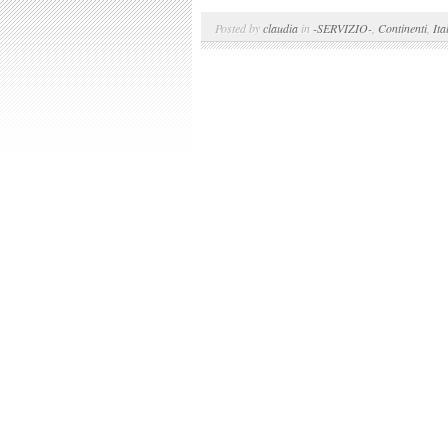
Posted by
claudia
in
-SERVIZIO-
,
Continenti
,
Ita