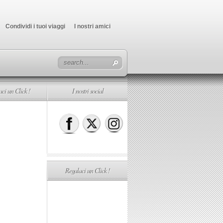
Condividi i tuoi viaggi
I nostri amici
ci un Click !
I nostri social
Regalaci un Click !