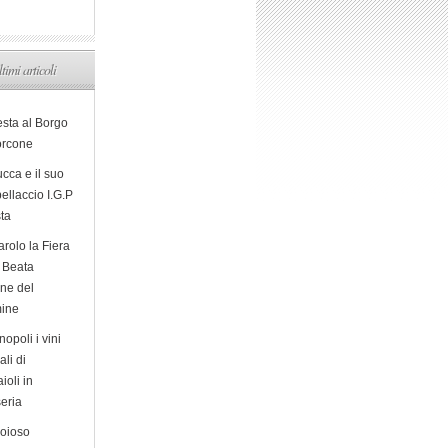
ltimi articoli
esta al Borgo
orcone
cca e il suo
ellaccio I.G.P
sta
arolo la Fiera
a Beata
ine del
ine
opoli i vini
ali di
ioli in
eria
ioioso