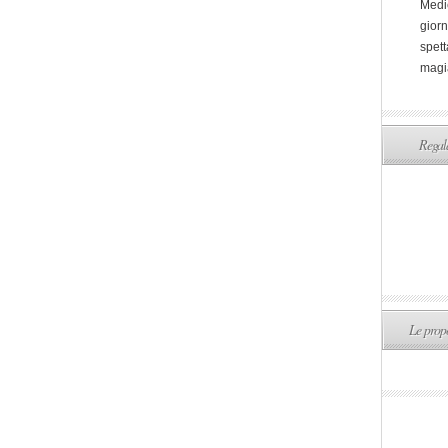
Medi
giorn
spett
magi
Regala
Le propo