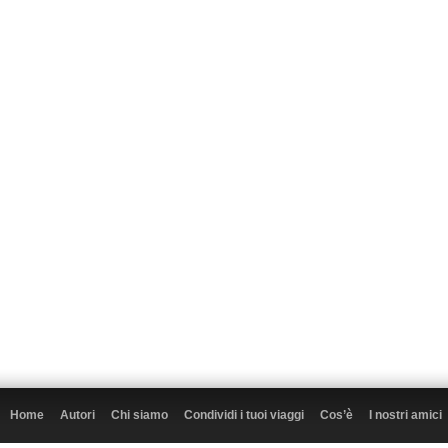
Home
Autori
Chi siamo
Condividi i tuoi viaggi
Cos’è
I nostri amici