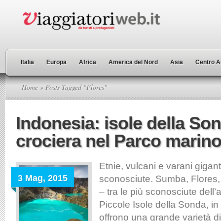
Italia
Europa
Africa
America del Nord
Asia
Centro A
Home
» Posts Tagged "Flores"
Indonesia: isole della So
crociera nel Parco mari
Etnie, vulcani e varani giganti
3 Mag, 2015
sconosciute. Sumba, Flores
– tra le più sconosciute dell’
Piccole Isole della Sonda, in
offrono una grande varietà di