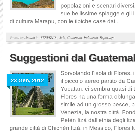
popolazioni e scenari divers
sue bellissime spiagge e gli i
di cultura Marapu, con le tipiche case dai...
Posted by
claudia
in
-SERVIZIO-
,
Asia
,
Continenti
,
Indonesia
,
Reportage
Suggestioni dal Guatema
Sorvolando l’isola di Flores,
23 Gen, 2012
il piccolo aereo partito da C
Yucatan, ci sembra quasi di 
Flores ha una forma oblung
simile ad un grosso pesce, 
Venezia, la nostra città. Fond
Petèn Itzà dall’etnia degli Itz
grande città di Chichèn Itzà, in Messico, Flores fu