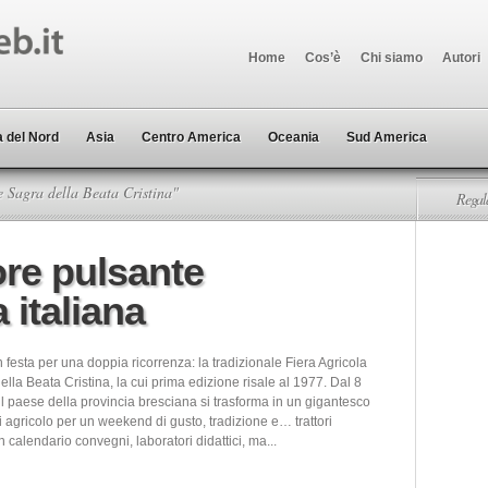
Home
Cos’è
Chi siamo
Autori
 del Nord
Asia
Centro America
Oceania
Sud America
 Sagra della Beata Cristina"
Regala
ore pulsante
a italiana
 festa per una doppia ricorrenza: la tradizionale Fiera Agricola
ella Beata Cristina, la cui prima edizione risale al 1977. Dal 8
il paese della provincia bresciana si trasforma in un gigantesco
 agricolo per un weekend di gusto, tradizione e… trattori
 In calendario convegni, laboratori didattici, ma...