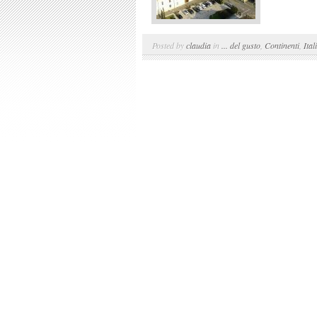
Posted by
claudia
in
... del gusto
,
Continenti
,
Ital