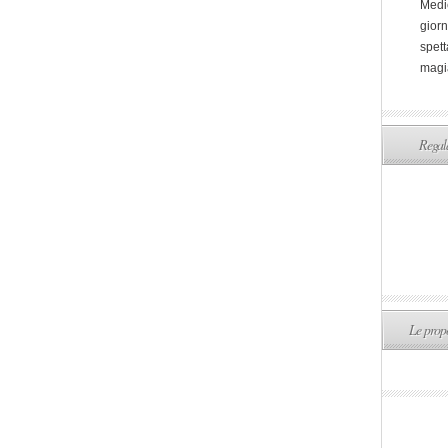
Medi
giorn
spett
magi
Regala
Le propo