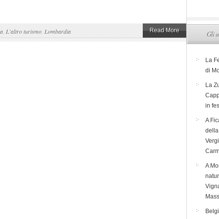
Read More
ia
,
L'altro turismo
,
Lombardia
Gli u
La F
di M
La Zu
Capp
in fe
A Fic
dell
Verg
Carm
A Mon
natur
Vigna
Mass
Belg