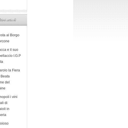
ltimi articoli
esta al Borgo
orcone
cca e il suo
ellaccio I.G.P
sta
arolo la Fiera
a Beata
ine del
ine
opoli i vini
ali di
ioli in
eria
ioioso