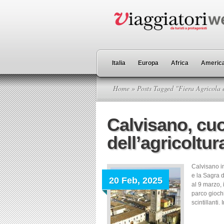
Italia
Europa
Africa
America
Home
» Posts Tagged "Fiera Agricola e
Calvisano, cu
dell’agricoltur
Calvisano in
e la Sagra d
20 Feb, 2025
al 9 marzo, 
parco giochi
scintillanti.