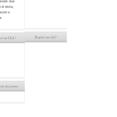
evale: due
i di storia,
acolo e
a
Regalaci un click !
ci un Click !
ste dei partner