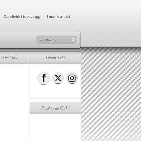
Condividi i tuoi viaggi
I nostri amici
ci un Click !
I nostri social
Regalaci un Click !