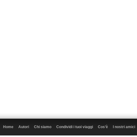
Home
Autori
Chi siamo
Condividi i tuoi viaggi
Cos’è
I nostri amici