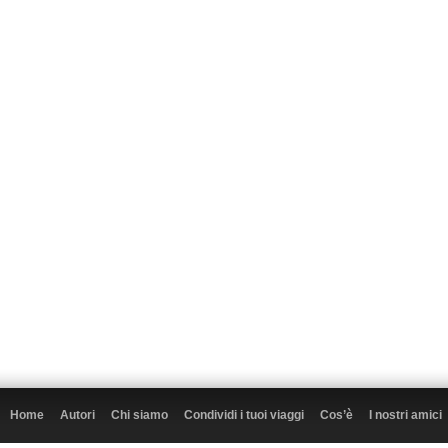
Home
Autori
Chi siamo
Condividi i tuoi viaggi
Cos’è
I nostri amici