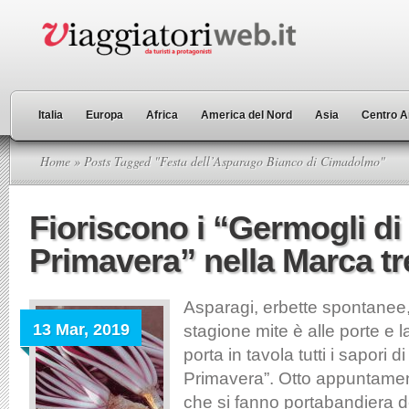
Italia
Europa
Africa
America del Nord
Asia
Centro A
Home
» Posts Tagged "Festa dell’Asparago Bianco di Cimadolmo"
Fioriscono i “Germogli di
Primavera” nella Marca tr
Asparagi, erbette spontanee, 
13 Mar, 2019
stagione mite è alle porte e 
porta in tavola tutti i sapori d
Primavera”. Otto appuntament
che si fanno portabandiera de