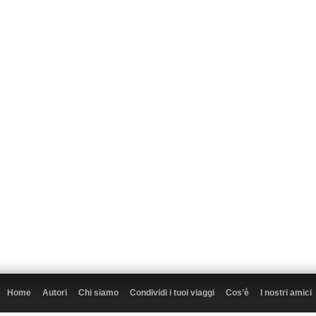
Home
Autori
Chi siamo
Condividi i tuoi viaggi
Cos’è
I nostri amici