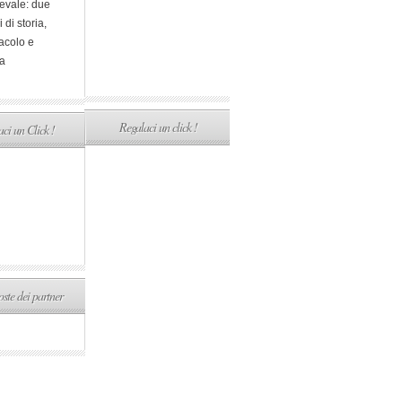
evale: due
i di storia,
acolo e
a
Regalaci un click !
ci un Click !
ste dei partner