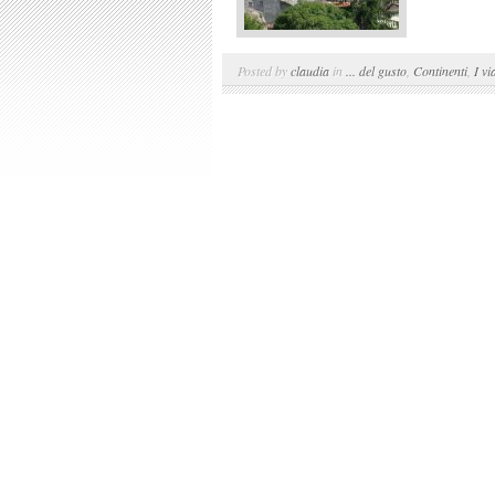
Posted by
claudia
in
... del gusto
,
Continenti
,
I vi