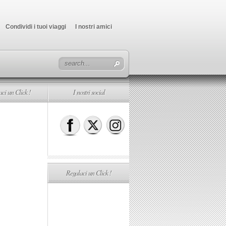
Condividi i tuoi viaggi
I nostri amici
ci un Click !
I nostri social
Regalaci un Click !