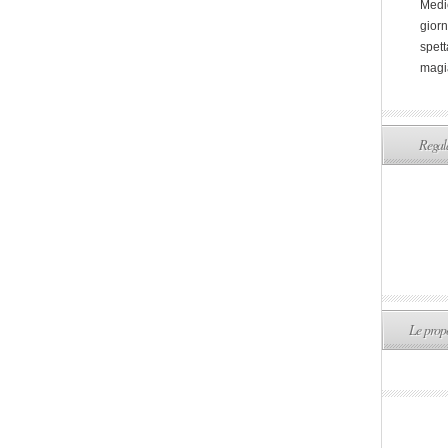
Medi
giorn
spett
magi
Regala
Le propo