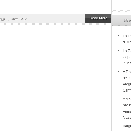
Read More
aggi ...
,
Italia
,
Lazio
Gli u
La F
di M
La Zu
Capp
in fe
A Fic
dell
Verg
Carm
A Mon
natur
Vigna
Mass
Belg