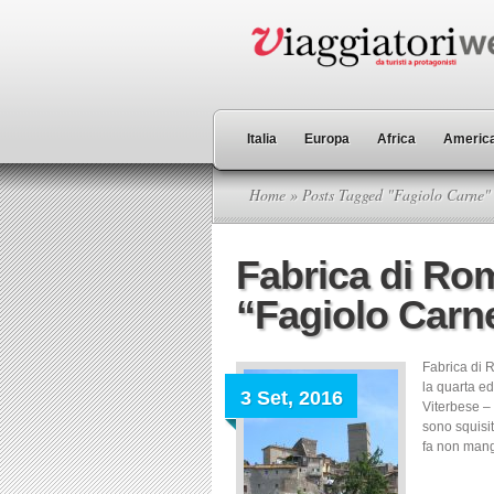
Italia
Europa
Africa
America
Home
» Posts Tagged "Fagiolo Carne"
Fabrica di Rom
“Fagiolo Carn
Fabrica di R
la quarta e
3 Set, 2016
Viterbese – 
sono squisi
fa non mangi