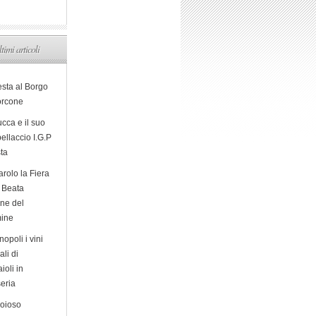
ltimi articoli
esta al Borgo
orcone
cca e il suo
ellaccio I.G.P
sta
arolo la Fiera
a Beata
ine del
ine
opoli i vini
ali di
ioli in
eria
ioioso