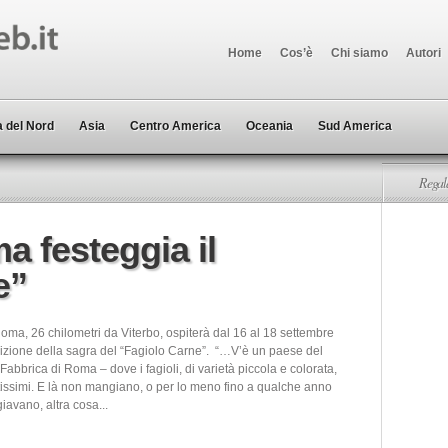
Home
Cos’è
Chi siamo
Autori
 del Nord
Asia
Centro America
Oceania
Sud America
Regala
a festeggia il
e”
oma, 26 chilometri da Viterbo, ospiterà dal 16 al 18 settembre
dizione della sagra del “Fagiolo Carne”. “…V’è un paese del
Fabbrica di Roma – dove i fagioli, di varietà piccola e colorata,
tissimi. E là non mangiano, o per lo meno fino a qualche anno
avano, altra cosa...