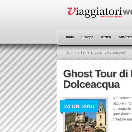
Italia
Europa
Africa
America
Home
» Posts Tagged "Dolceacqua"
Ghost Tour di
Dolceacqua
Nell’affasc
ottobre il “
24 Ott, 2016
coreografie 
gran finale
creature mis