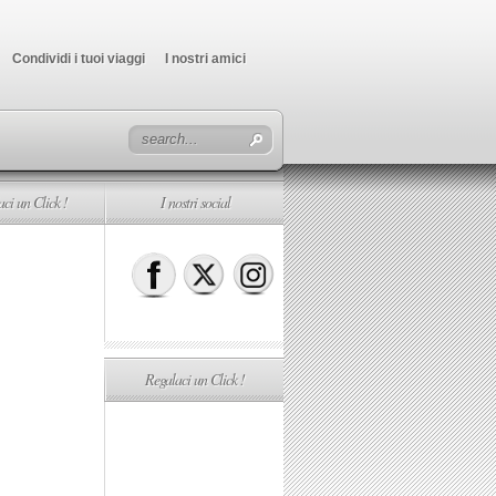
Condividi i tuoi viaggi
I nostri amici
ci un Click !
I nostri social
Regalaci un Click !