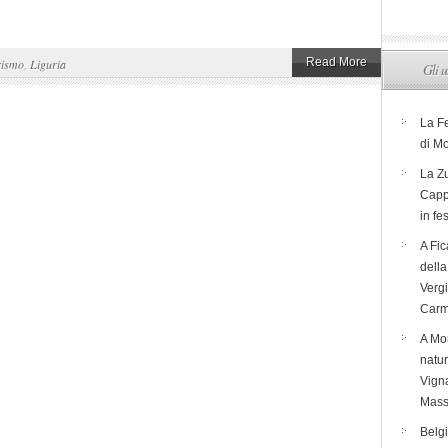
Read More
rismo
,
Liguria
Gli u
La F
di M
La Zu
Capp
in fe
A Fic
dell
Verg
Carm
A Mon
natur
Vigna
Mass
Belg