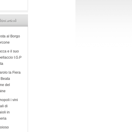
ltimi articoli
esta al Borgo
orcone
cca e il suo
ellaccio I.G.P
sta
arolo la Fiera
a Beata
ine del
ine
opoli i vini
ali di
ioli in
eria
ioioso