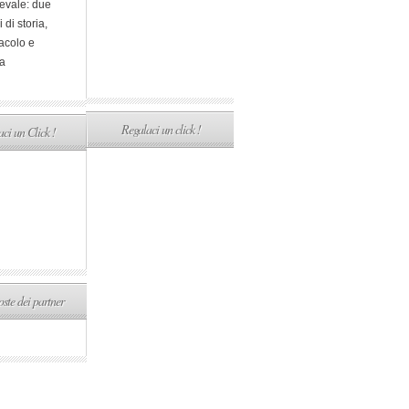
evale: due
i di storia,
acolo e
a
Regalaci un click !
ci un Click !
ste dei partner