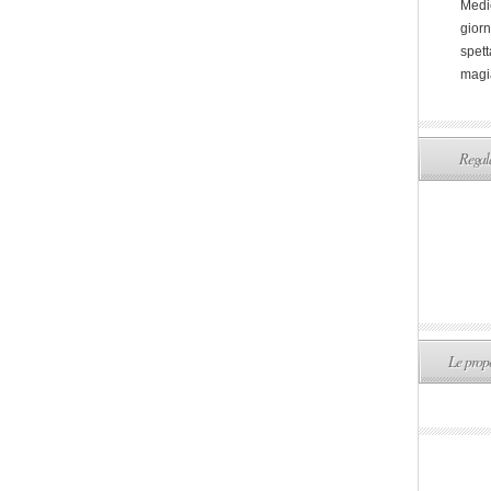
Medi
giorn
spett
magi
Regala
Le propo