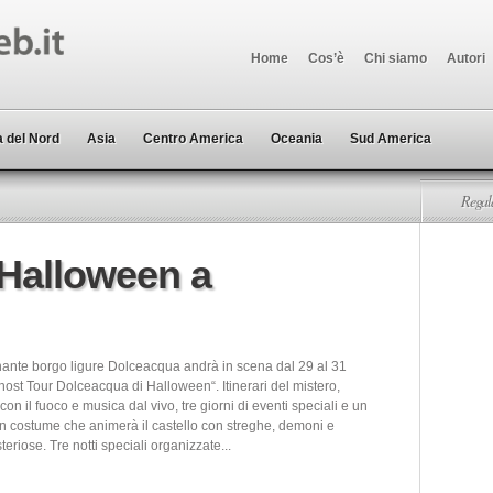
Home
Cos’è
Chi siamo
Autori
 del Nord
Asia
Centro America
Oceania
Sud America
Regala
 Halloween a
inante borgo ligure Dolceacqua andrà in scena dal 29 al 31
Ghost Tour Dolceacqua di Halloween“. Itinerari del mistero,
con il fuoco e musica dal vivo, tre giorni di eventi speciali e un
 in costume che animerà il castello con streghe, demoni e
teriose. Tre notti speciali organizzate...