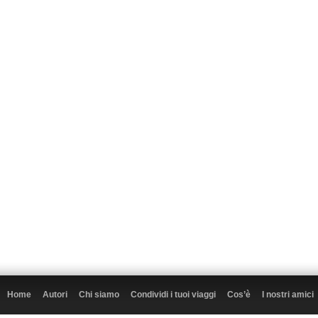
Home
Autori
Chi siamo
Condividi i tuoi viaggi
Cos’è
I nostri amici