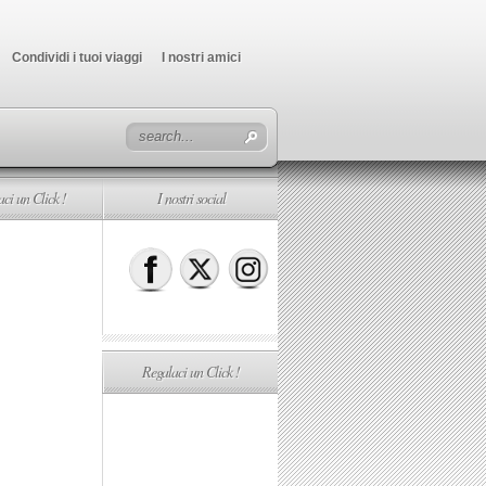
Condividi i tuoi viaggi
I nostri amici
ci un Click !
I nostri social
Regalaci un Click !