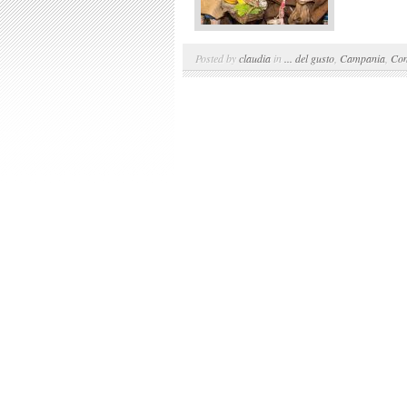
Posted by
claudia
in
... del gusto
,
Campania
,
Con