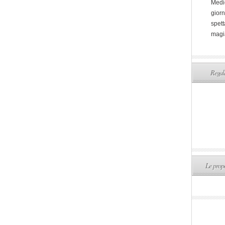
Medi
giorn
spett
magi
Regala
Le propo