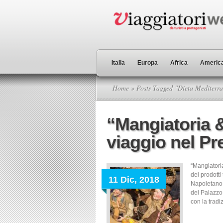
Italia
Europa
Africa
America
Home
» Posts Tagged "Dieta Mediterr
“Mangiatoria 
viaggio nel P
“Mangiatoria
dei prodotti
11 Dic, 2018
Napoletano,
del Palazz
con la tradi