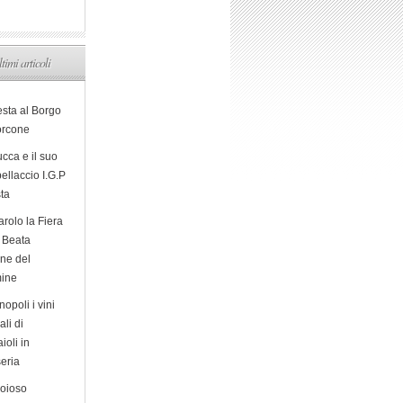
ltimi articoli
esta al Borgo
orcone
cca e il suo
ellaccio I.G.P
sta
arolo la Fiera
a Beata
ine del
ine
opoli i vini
ali di
ioli in
eria
ioioso