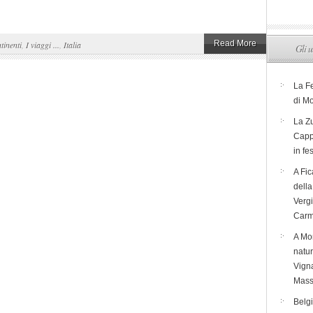
Read More
tinenti
,
I viaggi ...
,
Italia
Gli u
La F
di M
La Zu
Capp
in fe
A Fic
dell
Verg
Carm
A Mon
natur
Vigna
Mass
Belg