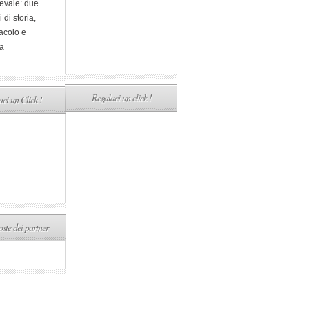
evale: due
i di storia,
acolo e
a
Regalaci un click !
ci un Click !
ste dei partner