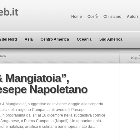
Home
Cos’è
Chi siamo
Autori
 del Nord
Asia
Centro America
Oceania
Sud America
anea"
Regala
& Mangiatoia”,
resepe Napoletano
 & Mangiatoia“, suggestivo ed invitante viaggio alla scoperta
 tipici della regione Campania attraverso il Presepe
 in programma dal 14 al 16 dicembre nella suggestiva cornice
o Aragonese, a Palma Campania (Napoli). Un appuntamento
zione natalizia, artistica e culinaria partenopea, nato da...