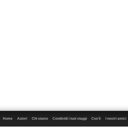
Home
Autori
Chi siamo
Condividi i tuoi viaggi
Cos’è
I nostri amici