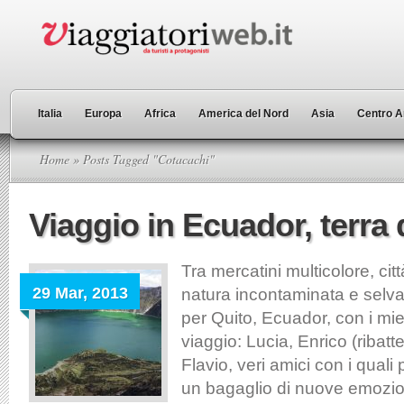
Italia
Europa
Africa
America del Nord
Asia
Centro A
Home
» Posts Tagged "Cotacachi"
Viaggio in Ecuador, terra 
Tra mercatini multicolore, cit
29 Mar, 2013
natura incontaminata e selva
per Quito, Ecuador, con i mi
viaggio: Lucia, Enrico (ribat
Flavio, veri amici con i quali
un bagaglio di nuove emozion