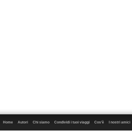
Home
Autori
Chi siamo
Condividi i tuoi viaggi
Cos’è
I nostri amici