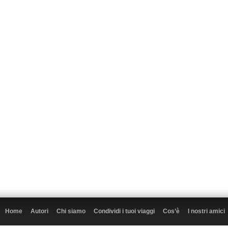
Home
Autori
Chi siamo
Condividi i tuoi viaggi
Cos’è
I nostri amici