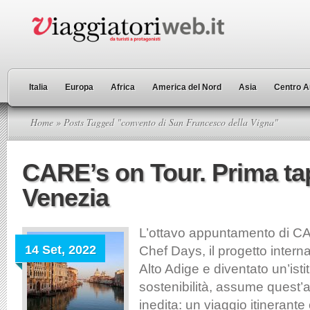
Italia
Europa
Africa
America del Nord
Asia
Centro A
Home
» Posts Tagged "convento di San Francesco della Vigna"
CARE’s on Tour. Prima t
Venezia
L’ottavo appuntamento di CA
14 Set, 2022
Chef Days, il progetto intern
Alto Adige e diventato un’ist
sostenibilità, assume quest
inedita: un viaggio itinerant